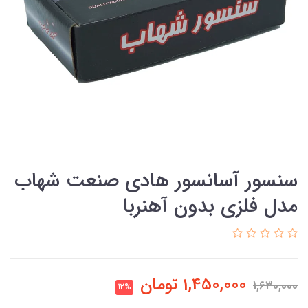
سنسور آسانسور هادی صنعت شهاب
مدل فلزی بدون آهنربا
1,450,000
تومان
1,630,000
12%