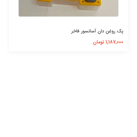
پک روغن آسانسور فاخر( روغن سیم بکسل, روغن نیمه
سنتیک)
4,200,000 تومان