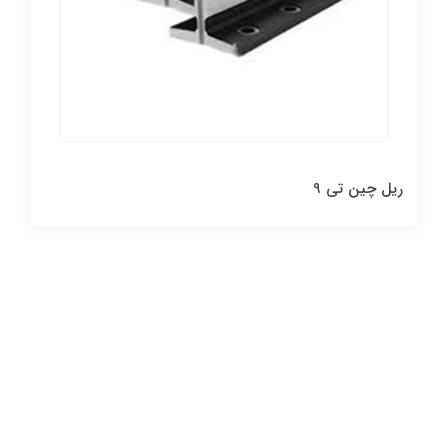
 تی 9
ریل چین تی 5