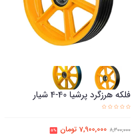
فلکه هرزگرد پرشیا 40-4 شیار
7,900,000
تومان
8,300,000
5%