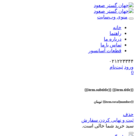
منوی وب‌سایت
خانه
راهنما
درباره ما
تماس با ما
قطعات آسانسور
۰۲۱۲۲۳۳۴۴
ورود
ثبت‌نام
0
{{item.subtitle}}
{{item.title}}
{{item.total|number}} تومان
حذف
ثبت و نهایی کردن سفارش
سبد خرید شما خالی است.