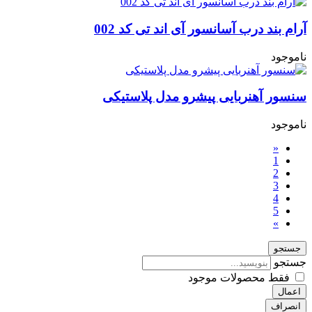
آرام بند درب آسانسور آی اند تی کد 002
ناموجود
سنسور آهنربایی پیشرو مدل پلاستیکی
ناموجود
«
1
2
3
4
5
»
جستجو
جستجو
فقط محصولات موجود
اعمال
انصراف