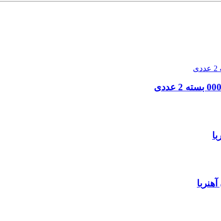
ا
هنربا