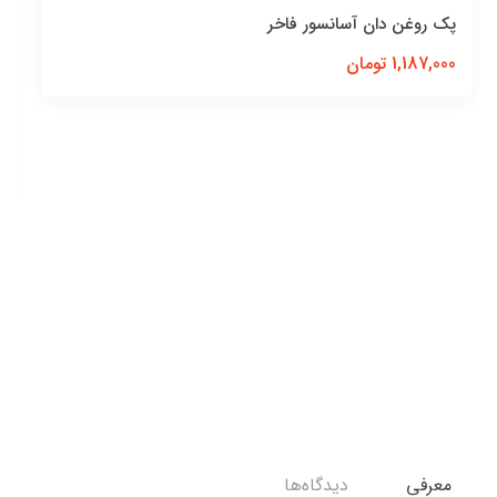
پک روغن آسانسور فاخر( روغن سیم بکسل, روغن نیمه
سنتیک)
4,200,000 تومان
معرفی
دیدگاه‌ها