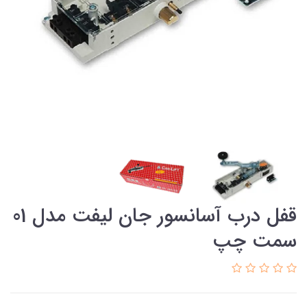
قفل درب آسانسور جان لیفت مدل 01
سمت چپ